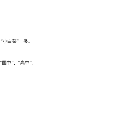
指“小白菜”一类。
“国中”、“高中”。