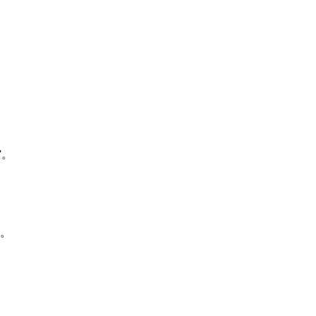
”。
”。